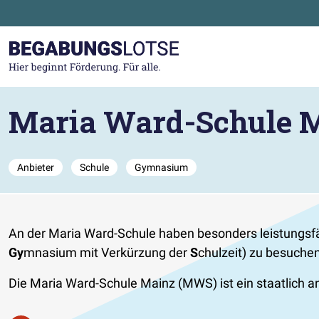
Zum Hauptinhalt der Seite springen
Zur Startseite gehen
Maria Ward-Schule 
Anbieter
Schule
Gymnasium
An der Maria Ward-Schule haben besonders leistungsfä
Gy
mnasium mit Verkürzung der
S
chulzeit) zu besuchen
Die Maria Ward-Schule Mainz (MWS) ist ein staatlich 