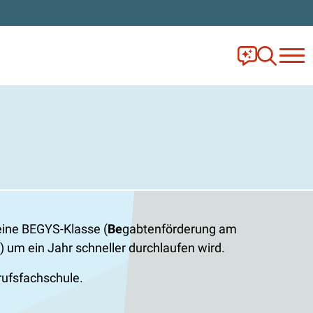
Frag Ella!
Zur Ange
eine BEGYS-Klasse (
Be
gabtenförderung am
) um ein Jahr schneller durchlaufen wird.
rufsfachschule.