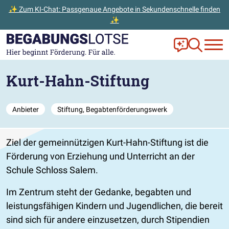
✨ Zum KI-Chat: Passgenaue Angebote in Sekundenschnelle finden
✨
Zum Hauptinhalt der Seite springen
Zur Startseite gehen
Frag Ella!
Zur Ange
Kurt-Hahn-Stiftung
Anbieter
Stiftung, Begabtenförderungswerk
Ziel der gemeinnützigen Kurt-Hahn-Stiftung ist die
Förderung von Erziehung und Unterricht an der
Schule Schloss Salem.
Im Zentrum steht der Gedanke, begabten und
leistungsfähigen Kindern und Jugendlichen, die bereit
sind sich für andere einzusetzen, durch Stipendien