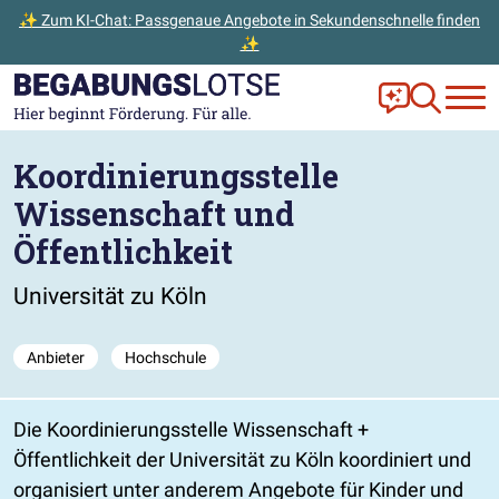
✨ Zum KI-Chat: Passgenaue Angebote in Sekundenschnelle finden
✨
Zum Hauptinhalt der Seite springen
Zur Startseite gehen
Frag Ella!
Zur Ange
Koordinierungsstelle
Wissenschaft und
Öffentlichkeit
Universität zu Köln
Anbieter
Hochschule
Die Koordinierungsstelle Wissenschaft +
Öffentlichkeit der Universität zu Köln koordiniert und
organisiert unter anderem Angebote für Kinder und