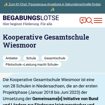
✨ Zum KI-Chat: Passgenaue Angebote in Sekundenschnelle finden
✨
Zum Hauptinhalt der Seite springen
Zur Startseite gehen
Frag Ella!
Zur Ange
Kooperative Gesamtschule
Wiesmoor
Anbieter
Schule
Gesamtschule
Pilotschule »Leistung macht Schule«
Die Kooperative Gesamtschule Wiesmoor ist eine
von 28 Schulen in Niedersachsen, die an der ersten
Projektphase (Januar 2018 bis Juni 2023) der
Umsetzung der
Gemeinsame[n] Initiative von Bund
und Ländern zur Förderung leistungsstarker und