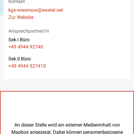
Kontakt
E-Mail
kgs-wiesmoor@ewetel.net
Website
Zur Website
Ansprechpartner/in
Sek.I Büro
Telefon
+49 4944 92740
Sek.II Büro
Telefon
+49 4944 927410
An dieser Stelle wird ein externer Medieninhalt von
Mapbox angezeigt. Dabei können personenbezogene