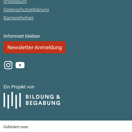
Impressum
Datenschutzerklärung
Barrierefreiheit
Informiert bleiben
Newsletter-Anmeldung
Instagram
Youtube
Ein Projekt von
Bildung und Begabung
Gefördert von
Bundesministerium für Bildung, Familie, Senioren, Frauen und Jugend