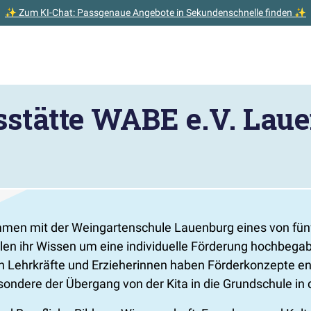
✨ Zum KI-Chat: Passgenaue Angebote in Sekundenschnelle finden ✨
sstätte WABE e.V. Lau
ammen mit der Weingartenschule Lauenburg eines von fünf
ellen ihr Wissen um eine individuelle Förderung hochbeg
en Lehrkräfte und Erzieherinnen haben Förderkonzepte ent
sondere der Übergang von der Kita in die Grundschule in