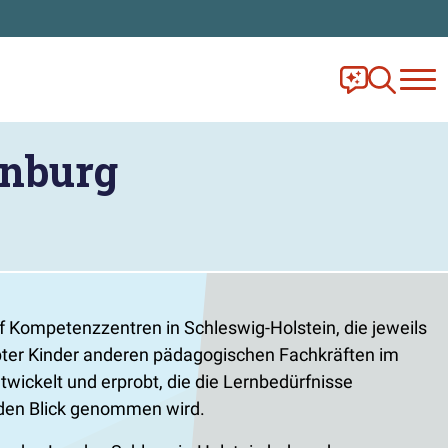
Frag Ella!
Zur Ange
enburg
 Kompetenzzentren in Schleswig-Holstein, die jeweils
abter Kinder anderen pädagogischen Fachkräften im
wickelt und erprobt, die die Lernbedürfnisse
 den Blick genommen wird.