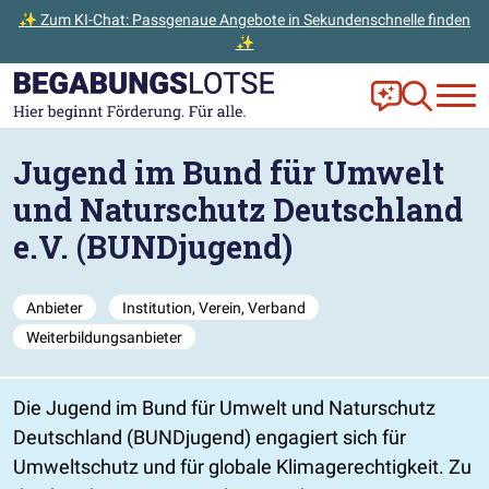
✨ Zum KI-Chat: Passgenaue Angebote in Sekundenschnelle finden
✨
Zum Hauptinhalt der Seite springen
Zur Startseite gehen
Frag Ella!
Zur Ange
Jugend im Bund für Umwelt
und Naturschutz Deutschland
e.V. (BUNDjugend)
Anbieter
Institution, Verein, Verband
Weiterbildungsanbieter
Die Jugend im Bund für Umwelt und Naturschutz
Deutschland (BUNDjugend) engagiert sich für
Umweltschutz und für globale Klimagerechtigkeit. Zu