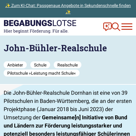
✨ Zum KI-Chat: Passgenaue Angebote in Sekundenschnelle finden
✨
Zum Hauptinhalt der Seite springen
Zur Startseite gehen
Frag Ella!
Zur Ange
John-Bühler-Realschule
Anbieter
Schule
Realschule
Pilotschule »Leistung macht Schule«
Die John-Bühler-Realschule Dornhan ist eine von 39
Pilotschulen in Baden-Württemberg, die an der ersten
Projektphase (Januar 2018 bis Juni 2023) der
Umsetzung der
Gemeinsame[n] Initiative von Bund
und Ländern zur Förderung leistungsstarker und
potenziell besonders leistungsfähiger Schülerinnen