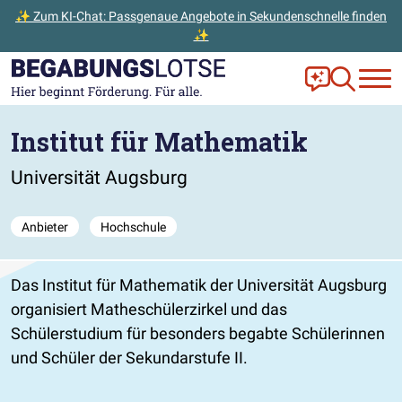
✨ Zum KI-Chat: Passgenaue Angebote in Sekundenschnelle finden
✨
Zum Hauptinhalt der Seite springen
Zur Startseite gehen
Frag Ella!
Zur Ange
Institut für Mathematik
Universität Augsburg
Anbieter
Hochschule
Das Institut für Mathematik der Universität Augsburg
organisiert Matheschülerzirkel und das
Schülerstudium für besonders begabte Schülerinnen
und Schüler der Sekundarstufe II.