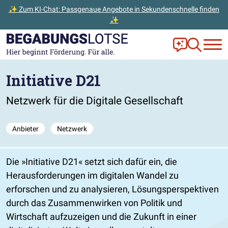
✨ Zum KI-Chat: Passgenaue Angebote in Sekundenschnelle finden
✨
Zum Hauptinhalt der Seite springen
Zur Startseite gehen
Frag Ella!
Zur Ange
Initiative D21
Netzwerk für die Digitale Gesellschaft
Anbieter
Netzwerk
Die »Initiative D21« setzt sich dafür ein, die
Herausforderungen im digitalen Wandel zu
erforschen und zu analysieren, Lösungsperspektiven
durch das Zusammenwirken von Politik und
Wirtschaft aufzuzeigen und die Zukunft in einer