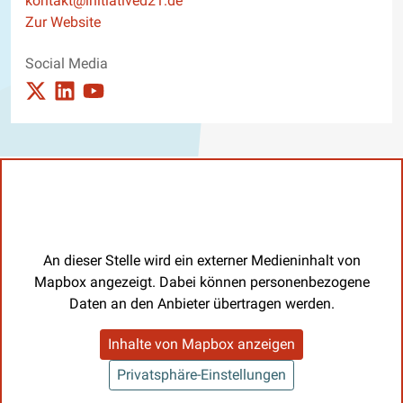
kontakt@initiatived21.de
Website
Zur Website
Social Media
Auftritt auf X_twitter ansehen
Auftritt auf Linkedin ansehen
Auftritt auf Youtube ansehen
An dieser Stelle wird ein externer Medieninhalt von
Mapbox angezeigt. Dabei können personenbezogene
Daten an den Anbieter übertragen werden.
Inhalte von Mapbox anzeigen
Privatsphäre-Einstellungen