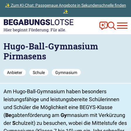
✨ Zum KI-Chat: Passgenaue Angebote in Sekundenschnelle finden
✨
Zum Hauptinhalt der Seite springen
Zur Startseite gehen
Frag Ella!
Zur Ange
Hugo-Ball-Gymnasium
Pirmasens
Anbieter
Schule
Gymnasium
Am Hugo-Ball-Gymnasium haben besonders
leistungsfähige und leistungsbereite Schülerinnen
und Schüler die Möglichkeit eine BEGYS-Klasse
(
Be
gabtenförderung am
Gy
mnasium mit Verkürzung
der
S
chulzeit) zu besuchen, wobei die Mittelstufe des
Gymnasiums (Klasse 7 bis 10) um ein Jahr schneller