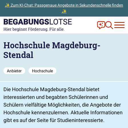
✨ Zum KI-Chat: Passgenaue Angebote in Sekundenschnelle finden
✨
Zum Hauptinhalt der Seite springen
Zur Startseite gehen
Frag Ella!
Zur Ange
Hochschule Magdeburg-
Stendal
Anbieter
Hochschule
Die Hochschule Magdeburg-Stendal bietet
interessierten und begabten Schülerinnen und
Schülern vielfältige Möglichkeiten, die Angebote der
Hochschule kennenzulernen. Aktuelle Informationen
gibt es auf der Seite für Studieninteressierte.