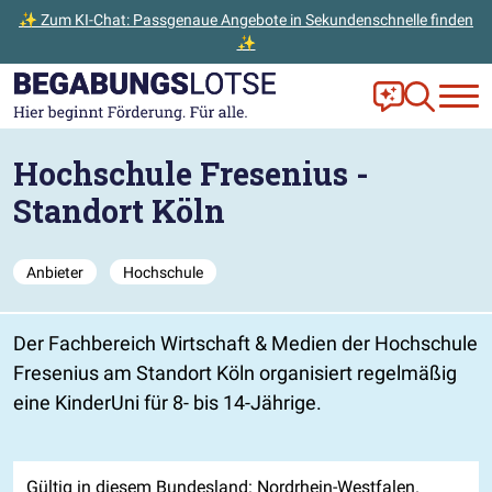
✨ Zum KI-Chat: Passgenaue Angebote in Sekundenschnelle finden
✨
Zum Hauptinhalt der Seite springen
Zur Startseite gehen
Frag Ella!
Zur Ange
Hochschule Fresenius -
Standort Köln
Anbieter
Hochschule
Der Fachbereich Wirtschaft & Medien der Hochschule
Fresenius am Standort Köln organisiert regelmäßig
eine KinderUni für 8- bis 14-Jährige.
Gültig in diesem Bundesland: Nordrhein-Westfalen.