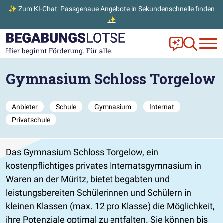
✨ Zum KI-Chat: Passgenaue Angebote in Sekundenschnelle finden
✨
Zum Hauptinhalt der Seite springen
Zur Startseite gehen
Frag Ella!
Zur Ange
Gymnasium Schloss Torgelow
Anbieter
Schule
Gymnasium
Internat
Privatschule
Das Gymnasium Schloss Torgelow, ein
kostenpflichtiges privates Internatsgymnasium in
Waren an der Müritz, bietet begabten und
leistungsbereiten Schülerinnen und Schülern in
kleinen Klassen (max. 12 pro Klasse) die Möglichkeit,
ihre Potenziale optimal zu entfalten. Sie können bis