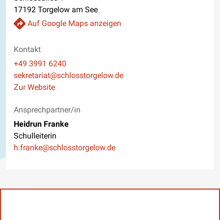
17192 Torgelow am See
Auf Google Maps anzeigen
Kontakt
Telefon
+49 3991 6240
E-Mail
sekretariat@schlosstorgelow.de
Website
Zur Website
Ansprechpartner/in
Heidrun Franke
Schulleiterin
E-Mail
h.franke@schlosstorgelow.de