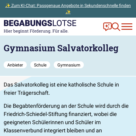
✨ Zum KI-Chat: Passgenaue Angebote in Sekundenschnelle finden
✨
Zum Hauptinhalt der Seite springen
Zur Startseite gehen
Frag Ella!
Zur Ange
Gymnasium Salvatorkolleg
Anbieter
Schule
Gymnasium
Das Salvatorkolleg ist eine katholische Schule in
freier Trägerschaft.
Die Begabtenförderung an der Schule wird durch die
Friedrich-Schiedel-Stiftung finanziert, wobei die
geeigneten Schülerinnen und Schüler im
Klassenverbund integriert bleiben und an