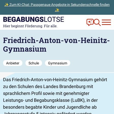
✨ Zum KI-Chat: Passgenaue Angebote in Sekundenschnelle finden
✨
Zum Hauptinhalt der Seite springen
Zur Startseite gehen
Frag Ella!
Zur Ange
Friedrich-Anton-von-Heinitz-
Gymnasium
Anbieter
Schule
Gymnasium
Das Friedrich-Anton-von-Heinitz-Gymnasium gehört
zu den Schulen des Landes Brandenburg mit
sprachlichem Profil sowie mit genehmigter
Leistungs- und Begabungsklasse (LuBK), in der
besonders begabte Kinder und Jugendliche ab
Jahrgangsstufe 5 intensiv gefördert werden.