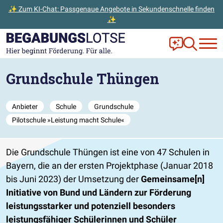
✨ Zum KI-Chat: Passgenaue Angebote in Sekundenschnelle finden
✨
Zum Hauptinhalt der Seite springen
Zur Startseite gehen
Frag Ella!
Zur Ange
Grundschule Thüngen
Anbieter
Schule
Grundschule
Pilotschule »Leistung macht Schule«
Die Grundschule Thüngen ist eine von 47 Schulen in
Bayern, die an der ersten Projektphase (Januar 2018
bis Juni 2023) der Umsetzung der
Gemeinsame[n]
Initiative von Bund und Ländern zur Förderung
leistungsstarker und potenziell besonders
leistungsfähiger Schülerinnen und Schüler