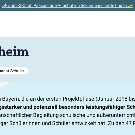
✨ Zum KI-Chat: Passgenaue Angebote in Sekundenschnelle finden ✨
sheim
macht Schule«
n Bayern, die an der ersten Projektphase (Januar 2018 b
ngsstarker und potenziell besonders leistungsfähiger Sc
nschaftlicher Begleitung schulische und außerunterric
higer Schülerinnen und Schüler entwickelt hat. Zu den 47