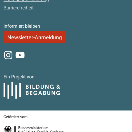
Barrierefreiheit
Informiert bleiben
Newsletter-Anmeldung
Instagram
Youtube
Ein Projekt von
Bildung und Begabung
Gefördert von
Bundesministerium für Bildung, Familie, Senioren, Frauen und Jugend