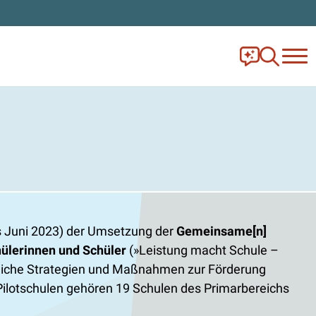
Frag Ella!
Zur Ange
is Juni 2023) der Umsetzung der
Gemeinsame[n]
hülerinnen und Schüler
(»Leistung macht Schule –
htliche Strategien und Maßnahmen zur Förderung
 Pilotschulen gehören 19 Schulen des Primarbereichs