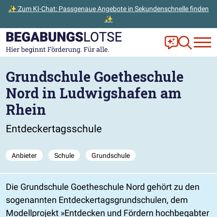
✨ Zum KI-Chat: Passgenaue Angebote in Sekundenschnelle finden
✨
Zum Hauptinhalt der Seite springen
Zur Startseite gehen
Frag Ella!
Zur Ange
Grundschule Goetheschule
Nord in Ludwigshafen am
Rhein
Entdeckertagsschule
Anbieter
Schule
Grundschule
Die Grundschule Goetheschule Nord gehört zu den
sogenannten Entdeckertagsgrundschulen, dem
Modellprojekt
Entdecken und Fördern hochbegabter