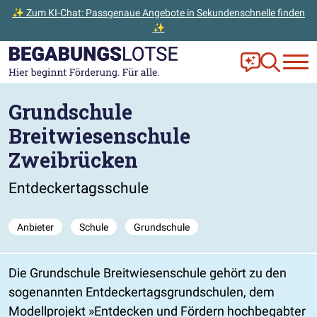
✨ Zum KI-Chat: Passgenaue Angebote in Sekundenschnelle finden
✨
Zum Hauptinhalt der Seite springen
Zur Startseite gehen
Frag Ella!
Zur Ange
Grundschule
Breitwiesenschule
Zweibrücken
Entdeckertagsschule
Anbieter
Schule
Grundschule
Die Grundschule Breitwiesenschule gehört zu den
sogenannten Entdeckertagsgrundschulen, dem
Modellprojekt
Entdecken und Fördern hochbegabter