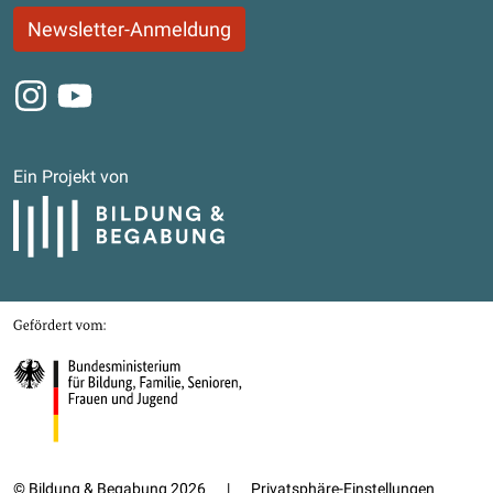
Newsletter-Anmeldung
Instagram
Youtube
Ein Projekt von
Bildung und Begabung
Gefördert von
Bundesministerium für Bildung, Familie, Senioren, Frauen und Jugend
© Bildung & Begabung 2026
|
Privatsphäre-Einstellungen