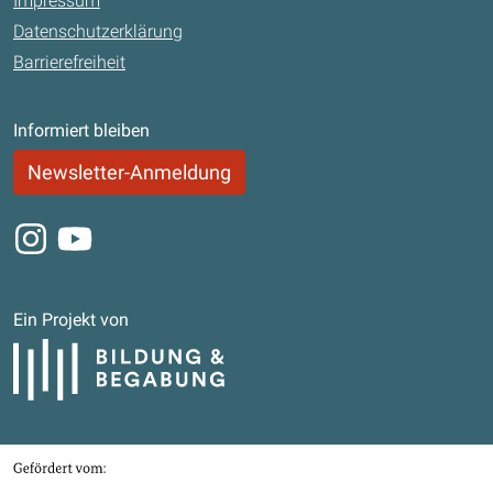
Impressum
Datenschutzerklärung
Barrierefreiheit
Informiert bleiben
Newsletter-Anmeldung
Instagram
Youtube
Ein Projekt von
Bildung und Begabung
Gefördert von
Bundesministerium für Bildung, Familie, Senioren, Frauen und Jugend