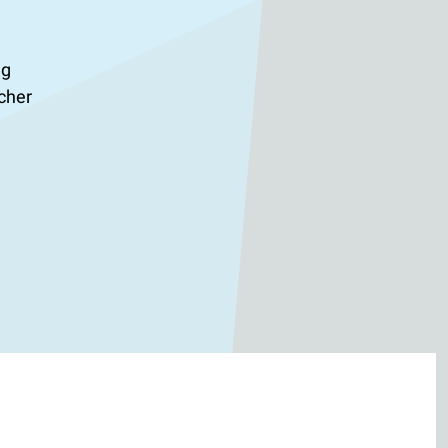
ng
cher