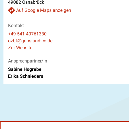
49082 Osnabrück
Auf Google Maps anzeigen
Kontakt
Telefon
+49 541 40761330
E-Mail
ozbf@grips-und-co.de
Website
Zur Website
Ansprechpartner/in
Sabine Hogrebe
Erika Schnieders