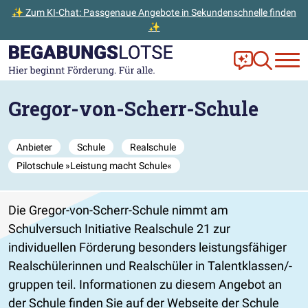
✨ Zum KI-Chat: Passgenaue Angebote in Sekundenschnelle finden
✨
Zum Hauptinhalt der Seite springen
Zur Startseite gehen
Frag Ella!
Zur Ange
Gregor-von-Scherr-Schule
Anbieter
Schule
Realschule
Pilotschule »Leistung macht Schule«
Die Gregor-von-Scherr-Schule nimmt am
Schulversuch Initiative Realschule 21 zur
individuellen Förderung besonders leistungsfähiger
Realschülerinnen und Realschüler in Talentklassen/-
gruppen teil. Informationen zu diesem Angebot an
der Schule finden Sie auf der Webseite der Schule