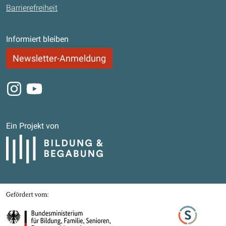
Barrierefreiheit
Informiert bleiben
Newsletter-Anmeldung
Instagram
Youtube
Ein Projekt von
Bildung und Begabung
Gefördert von
Bundesministerium für Bildung, Familie, Senioren, Frauen und Jugend
Stifterverband