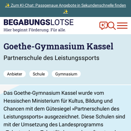
✨ Zum KI-Chat: Passgenaue Angebote in Sekundenschnelle finden
✨
Zum Hauptinhalt der Seite springen
Zur Startseite gehen
Frag Ella!
Zur Ange
Goethe-Gymnasium Kassel
Partnerschule des Leistungssports
Anbieter
Schule
Gymnasium
Das Goethe-Gymnasium Kassel wurde vom
Hessischen Ministerium für Kultus, Bildung und
Chancen mit dem Gütesiegel »Partnerschulen des
Leistungssports« ausgezeichnet. Diese Schulen sind
mit der Umsetzung des Landesprogramms