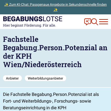
✨ Zum KI-Chat: Passgenaue Angebote in Sekundenschnelle finden
✨
Zum Hauptinhalt der Seite springen
Zur Startseite gehen
Frag Ella!
Zur Ange
Fachstelle
Begabung.Person.Potenzial an
der KPH
Wien/Niederösterreich
Anbieter
Weiterbildungsanbieter
Die Fachstelle Begabung.Person.Potenzial ist als
Fort- und Weiterbildungs-, Forschungs- sowie
Beratungseinrichtung in die KPH