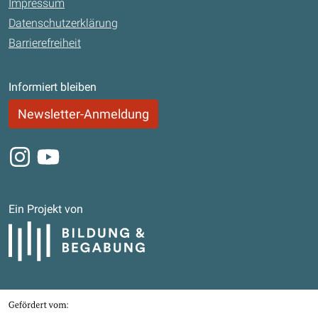
Impressum
Datenschutzerklärung
Barrierefreiheit
Informiert bleiben
Newsletter-Anmeldung
Instagram
Youtube
Ein Projekt von
Bildung und Begabung
Gefördert von
Bundesministerium für Bildung, Familie, Senioren, Frauen und Jugend