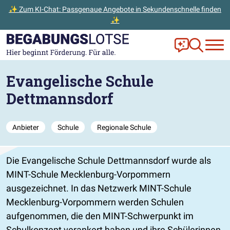
✨ Zum KI-Chat: Passgenaue Angebote in Sekundenschnelle finden
✨
Zum Hauptinhalt der Seite springen
Zur Startseite gehen
Frag Ella!
Zur Ange
Evangelische Schule
Dettmannsdorf
Anbieter
Schule
Regionale Schule
Die Evangelische Schule Dettmannsdorf wurde als
MINT-Schule Mecklenburg-Vorpommern
ausgezeichnet. In das Netzwerk MINT-Schule
Mecklenburg-Vorpommern werden Schulen
aufgenommen, die den MINT-Schwerpunkt im
Schulkonzept verankert haben und ihre Schülerinnen