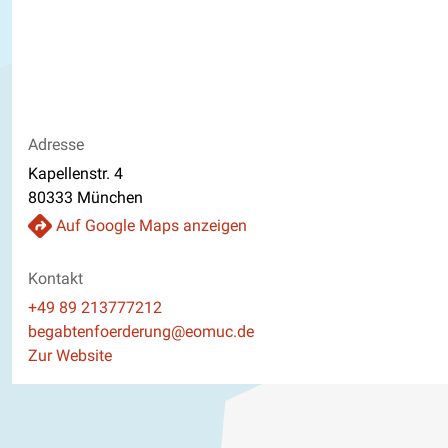
Adresse
Kapellenstr. 4
80333 München
Auf Google Maps anzeigen
Kontakt
Telefon
+49 89 213777212
E-Mail
begabtenfoerderung@eomuc.de
Website
Zur Website