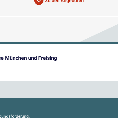
Zu den Angeboten
se München und Freising
s
abungsförderung.