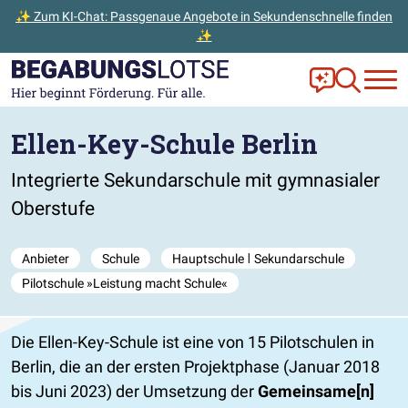
✨ Zum KI-Chat: Passgenaue Angebote in Sekundenschnelle finden
✨
Zum Hauptinhalt der Seite springen
Zur Startseite gehen
Frag Ella!
Zur Ange
Ellen-Key-Schule Berlin
Integrierte Sekundarschule mit gymnasialer
Oberstufe
Anbieter
Schule
Hauptschule ǀ Sekundarschule
Pilotschule »Leistung macht Schule«
Die Ellen-Key-Schule ist eine von 15 Pilotschulen in
Berlin, die an der ersten Projektphase (Januar 2018
bis Juni 2023) der Umsetzung der
Gemeinsame[n]