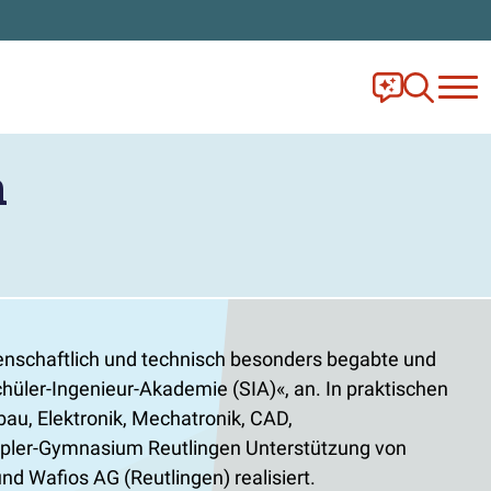
Frag Ella!
Zur Ange
n
nschaftlich und technisch besonders begabte und
hüler-Ingenieur-Akademie (SIA)
, an. In praktischen
u, Elektronik, Mechatronik, CAD,
Kepler-Gymnasium Reutlingen Unterstützung von
d Wafios AG (Reutlingen) realisiert.