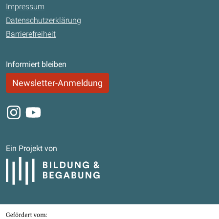
Impressum
Datenschutzerklärung
Barrierefreiheit
Informiert bleiben
Newsletter-Anmeldung
Instagram
Youtube
Ein Projekt von
Bildung und Begabung
Gefördert von
Bundesministerium für Bildung, Familie, Senioren, Frauen und Jugend