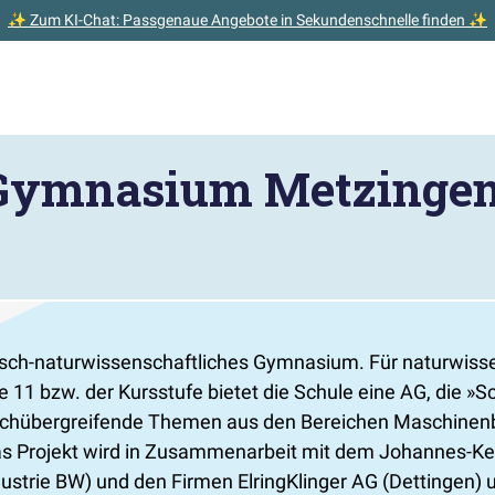
✨ Zum KI-Chat: Passgenaue Angebote in Sekundenschnelle finden ✨
-Gymnasium Metzinge
sch-naturwissenschaftliches Gymnasium. Für naturwisse
e 11 bzw. der Kursstufe bietet die Schule eine AG, die
Sc
chübergreifende Themen aus den Bereichen Maschinenba
 Das Projekt wird in Zusammenarbeit mit dem Johannes-
strie BW) und den Firmen ElringKlinger AG (Dettingen) un