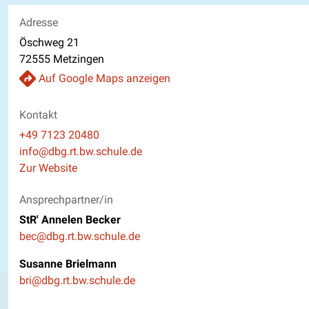
Adresse
Öschweg 21
72555 Metzingen
Auf Google Maps anzeigen
Kontakt
Telefon
+49 7123 20480
E-Mail
info@dbg.rt.bw.schule.de
Website
Zur Website
Ansprechpartner/in
StR' Annelen Becker
E-Mail
bec@dbg.rt.bw.schule.de
Susanne Brielmann
E-Mail
bri@dbg.rt.bw.schule.de