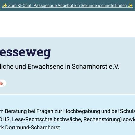
✨ Zum KI-Chat: Passgenaue Angebote in Sekundenschnelle finden ✨
Hesseweg
dliche und Erwachsene in Scharnhorst e.V.
le
m Beratung bei Fragen zur Hochbegabung und bei Schuls
S, Lese-Rechtschreibschwäche, Rechenstörung) sowie b
zirk Dortmund-Scharnhorst.