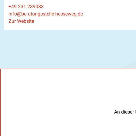
Telefon
+49 231 239083
E-Mail
info@beratungsstelle-hesseweg.de
Website
Zur Website
An dieser 