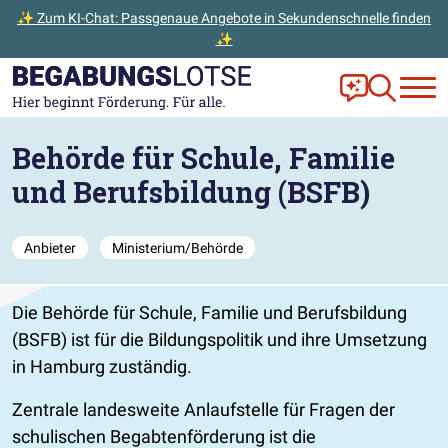
✨ Zum KI-Chat: Passgenaue Angebote in Sekundenschnelle finden
✨
Zum Hauptinhalt der Seite springen
Zur Startseite gehen
Frag Ella!
Zur Ange
Behörde für Schule, Familie
und Berufsbildung (BSFB)
Anbieter
Ministerium/Behörde
Die Behörde für Schule, Familie und Berufsbildung
(BSFB) ist für die Bildungspolitik und ihre Umsetzung
in Hamburg zuständig.
Zentrale landesweite Anlaufstelle für Fragen der
schulischen Begabtenförderung ist die