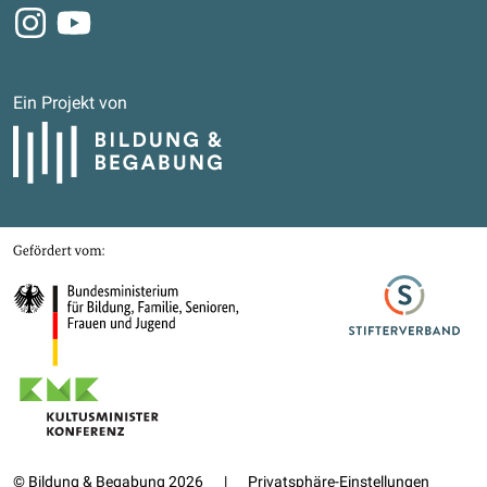
Instagram
Youtube
Ein Projekt von
Bildung und Begabung
Gefördert von
Bundesministerium für Bildung, Familie, Senioren, Frauen und Jugend
Stifterverband
Kultusministerkonferenz
© Bildung & Begabung 2026
|
Privatsphäre-Einstellungen