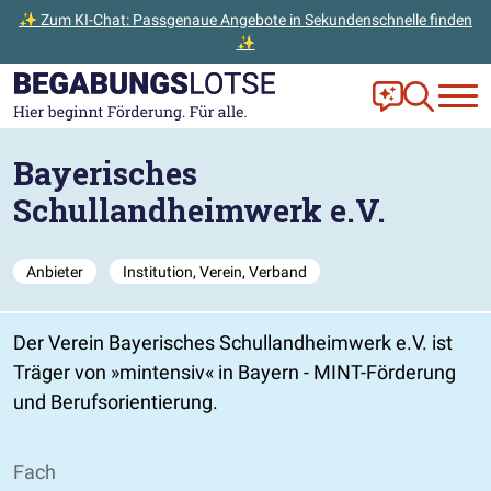
✨ Zum KI-Chat: Passgenaue Angebote in Sekundenschnelle finden
✨
Zum Hauptinhalt der Seite springen
Zur Startseite gehen
Frag Ella!
Zur Ange
Bayerisches
Schullandheimwerk e.V.
Anbieter
Institution, Verein, Verband
Der Verein Bayerisches Schullandheimwerk e.V. ist
Träger von
mintensiv
in Bayern - MINT-Förderung
und Berufsorientierung.
Fach