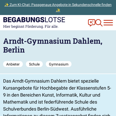
✨ Zum KI-Chat: Passgenaue Angebote in Sekundenschnelle finden
✨
Zum Hauptinhalt der Seite springen
Zur Startseite gehen
Frag Ella!
Zur Ange
Arndt-Gymnasium Dahlem,
Berlin
Anbieter
Schule
Gymnasium
Das Arndt-Gymnasium Dahlem bietet spezielle
Kursangebote für Hochbegabte der Klassenstufen 5-
9 in den Bereichen Kunst, Informatik, Kultur und
Mathematik und ist federführende Schule des
Schulverbundes Berlin-Südwest. Ausführliche
Informationen zu diesem Zusatzangebot finden sich