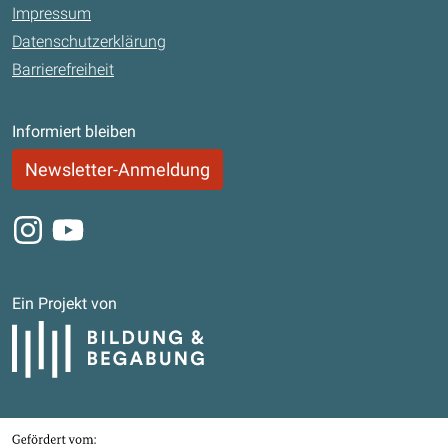
Impressum
Datenschutzerklärung
Barrierefreiheit
Informiert bleiben
Newsletter-Anmeldung
Instagram
Youtube
Ein Projekt von
Bildung und Begabung
Gefördert von
Bundesministerium für Bildung, Familie, Senioren, Frauen und Jugend