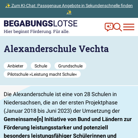
✨ Zum KI-Chat: Passgenaue Angebote in Sekundenschnelle finden
✨
Zum Hauptinhalt der Seite springen
Zur Startseite gehen
Frag Ella!
Zur Ange
Alexanderschule Vechta
Anbieter
Schule
Grundschule
Pilotschule »Leistung macht Schule«
Die Alexanderschule ist eine von 28 Schulen in
Niedersachsen, die an der ersten Projektphase
(Januar 2018 bis Juni 2023) der Umsetzung der
Gemeinsame[n] Initiative von Bund und Ländern zur
Förderung leistungsstarker und potenziell
besonders leistungsfähiger Schülerinnen und