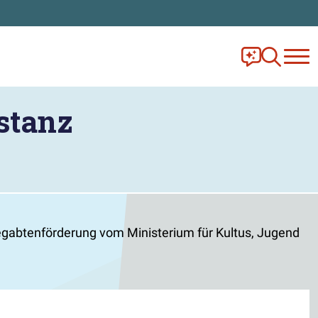
Frag Ella!
Zur Ange
stanz
egabtenförderung vom Ministerium für Kultus, Jugend