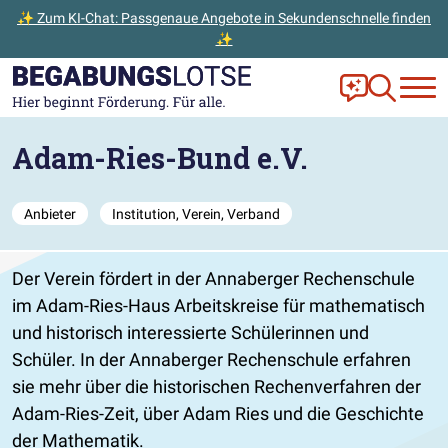
✨ Zum KI-Chat: Passgenaue Angebote in Sekundenschnelle finden
✨
Zum Hauptinhalt der Seite springen
Zur Startseite gehen
Frag Ella!
Zur Ange
Adam-Ries-Bund e.V.
Anbieter
Institution, Verein, Verband
Der Verein fördert in der Annaberger Rechenschule
im Adam-Ries-Haus Arbeitskreise für mathematisch
und historisch interessierte Schülerinnen und
Schüler. In der Annaberger Rechenschule erfahren
sie mehr über die historischen Rechenverfahren der
Adam-Ries-Zeit, über Adam Ries und die Geschichte
der Mathematik.