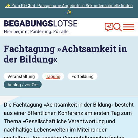
✨ Zum KI-Chat: Passgenaue Angebote in Sekundenschnelle finden
✨
Zum Hauptinhalt der Seite springen
Zur Startseite gehen
Frag Ella!
Zur Ange
Fachtagung »Achtsamkeit in
der Bildung«
Veranstaltung
Tagung
Fortbildung
Analog / vor Ort
Die Fachtagung »Achtsamkeit in der Bildung« besteht
aus einer öffentlichen Konferenz am ersten Tag zum
Thema »Gesellschaftliche Verantwortung und
nachhaltige Lebenswelten im Miteinander
gestalten«. Am zweiten Veranstaltungstag finden