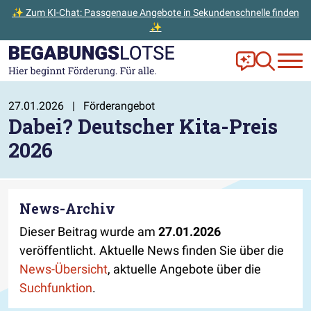
✨ Zum KI-Chat: Passgenaue Angebote in Sekundenschnelle finden
✨
Zum Hauptinhalt der Seite springen
Zur Startseite gehen
Frag Ella!
Zur Ange
27.01.2026
|
Förderangebot
Dabei? Deutscher Kita-Preis
2026
News-Archiv
Dieser Beitrag wurde am
27.01.2026
veröffentlicht. Aktuelle News finden Sie über die
News-Übersicht
, aktuelle Angebote über die
Suchfunktion
.