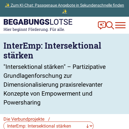
✨ Zum KI-Chat: Passgenaue Angebote in Sekundenschnelle finden
✨
Zum Hauptinhalt der Seite springen
Zur Startseite gehen
Frag Ella!
Zur Ange
InterEmp: Intersektional
stärken
"Intersektional stärken" – Partizipative
Grundlagenforschung zur
Dimensionalisierung praxisrelevanter
Konzepte von Empowerment und
Powersharing
Die Verbundprojekte
/