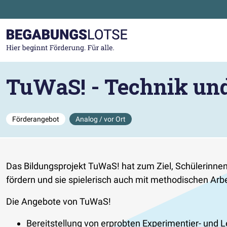
Zum Hauptinhalt der Seite springen
Zur Startseite gehen
TuWaS! - Technik un
Förderangebot
Analog / vor Ort
Das Bildungsprojekt TuWaS! hat zum Ziel, Schülerinnen
fördern und sie spielerisch auch mit methodischen Arb
Die Angebote von TuWaS!
Bereitstellung von erprobten Experimentier- und 