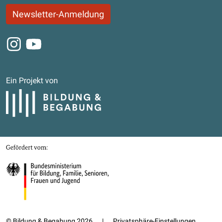
Newsletter-Anmeldung
Instagram
Youtube
Ein Projekt von
Bildung und Begabung
Gefördert von
Bundesministerium für Bildung, Familie, Senioren, Frauen und Jugend
© Bildung & Begabung 2026
|
Privatsphäre-Einstellungen