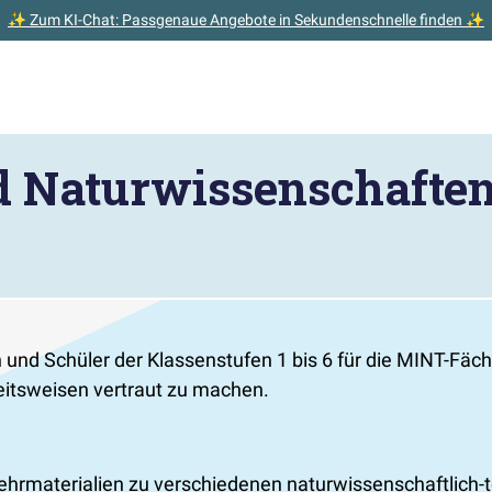
✨ Zum KI-Chat: Passgenaue Angebote in Sekundenschnelle finden ✨
d Naturwissenschaften
 und Schüler der Klassenstufen 1 bis 6 für die MINT-Fäc
eitsweisen vertraut zu machen.
Lehrmaterialien zu verschiedenen naturwissenschaftlich