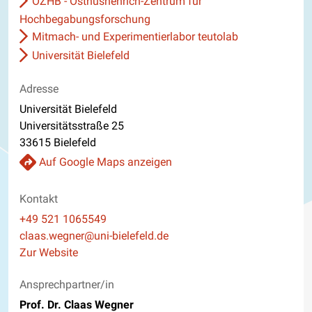
OZHB - Osthushenrich-Zentrum für
Hochbegabungsforschung
Mitmach- und Experimentierlabor teutolab
Universität Bielefeld
Adresse
Universität Bielefeld
Universitätsstraße 25
33615 Bielefeld
Auf Google Maps anzeigen
Kontakt
Telefon
+49 521 1065549
E-Mail
claas.wegner@uni-bielefeld.de
Website
Zur Website
Ansprechpartner/in
Prof. Dr. Claas Wegner