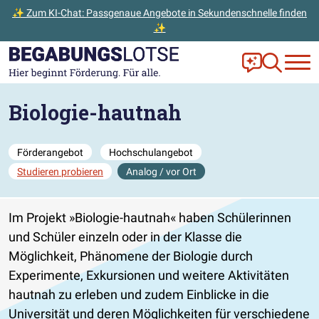
✨ Zum KI-Chat: Passgenaue Angebote in Sekundenschnelle finden
✨
Zum Hauptinhalt der Seite springen
Zur Startseite gehen
Frag Ella!
Zur Ange
Biologie-hautnah
Förderangebot
Hochschulangebot
Studieren probieren
Analog / vor Ort
Im Projekt
Biologie-hautnah
haben Schülerinnen
und Schüler einzeln oder in der Klasse die
Möglichkeit, Phänomene der Biologie durch
Experimente, Exkursionen und weitere Aktivitäten
hautnah zu erleben und zudem Einblicke in die
Universität und deren Möglichkeiten für verschiedene