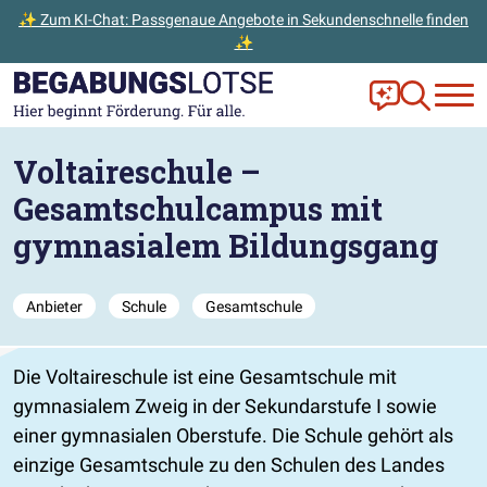
✨ Zum KI-Chat: Passgenaue Angebote in Sekundenschnelle finden
✨
Zum Hauptinhalt der Seite springen
Zur Startseite gehen
Frag Ella!
Zur Ange
Voltaireschule –
Gesamtschulcampus mit
gymnasialem Bildungsgang
Anbieter
Schule
Gesamtschule
Die Voltaireschule ist eine Gesamtschule mit
gymnasialem Zweig in der Sekundarstufe I sowie
einer gymnasialen Oberstufe. Die Schule gehört als
einzige Gesamtschule zu den Schulen des Landes