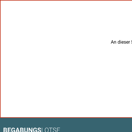
An dieser 
Kontaktdaten und weitere Link
Begabungslotse