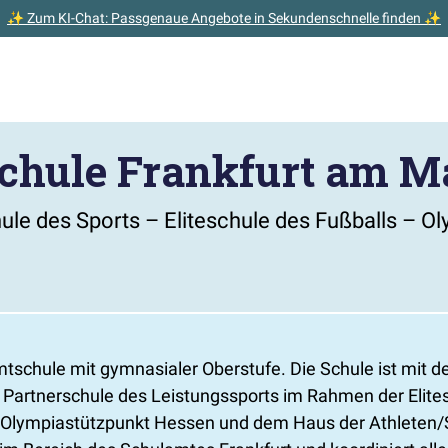
✨ Zum KI-Chat: Passgenaue Angebote in Sekundenschnelle finden ✨
chule Frankfurt am M
hule des Sports – Eliteschule des Fußballs – 
samtschule mit gymnasialer Oberstufe. Die Schule ist m
ie Partnerschule des Leistungssports im Rahmen der Elit
m Olympiastützpunkt Hessen und dem Haus der Athleten/S