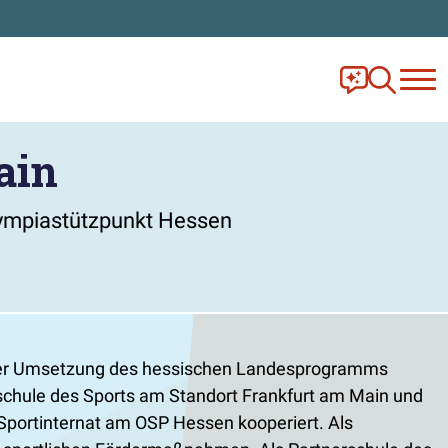
Frag Ella!
Zur Ange
ain
Olympiastützpunkt Hessen
it der Umsetzung des hessischen Landesprogramms
eschule des Sports am Standort Frankfurt am Main und
portinternat am OSP Hessen kooperiert. Als