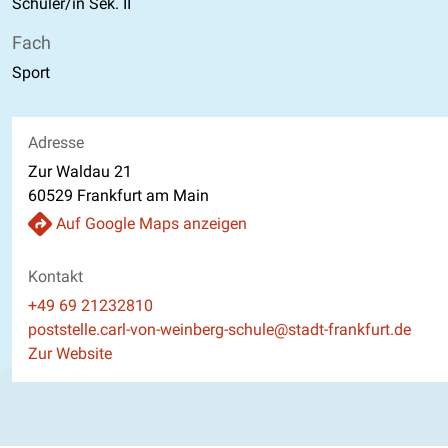
Schüler/in Sek. II
Fach
Sport
Adresse
Zur Waldau 21
60529 Frankfurt am Main
Auf Google Maps anzeigen
Kontakt
Telefon
+49 69 21232810
E-Mail
poststelle.carl-von-weinberg-schule@stadt-frankfurt.de
Website
Zur Website