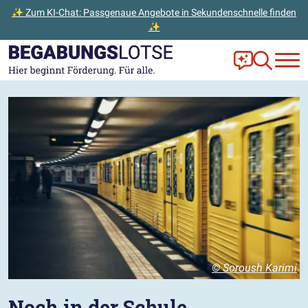
✨ Zum KI-Chat: Passgenaue Angebote in Sekundenschnelle finden
✨
Zum Hauptinhalt der Seite springen
Zur Startseite gehen
Frag Ella!
Zur Ange
© Soroush Karimi
Noch in der Schule