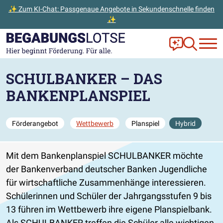
✨ Zum KI-Chat: Passgenaue Angebote in Sekundenschnelle finden
✨
Zum Hauptinhalt der Seite springen
Zur Startseite gehen
Frag Ella!
Zur Ange
SCHULBANKER – DAS
BANKENPLANSPIEL
Förderangebot
Wettbewerb
Planspiel
Hybrid
Mit dem Bankenplanspiel SCHULBANKER möchte
der Bankenverband deutscher Banken Jugendliche
für wirtschaftliche Zusammenhänge interessieren.
Schülerinnen und Schüler der Jahrgangsstufen 9 bis
13 führen im Wettbewerb ihre eigene Planspielbank.
Als SCHULBANKER treffen die Schüler alle wichtigen