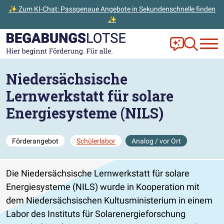
✨ Zum KI-Chat: Passgenaue Angebote in Sekundenschnelle finden
✨
Zum Hauptinhalt der Seite springen
Zur Startseite gehen
Frag Ella!
Zur Ange
Niedersächsische
Lernwerkstatt für solare
Energiesysteme (NILS)
Förderangebot
Schülerlabor
Analog / vor Ort
Die Niedersächsische Lernwerkstatt für solare
Energiesysteme (NILS) wurde in Kooperation mit
dem Niedersächsischen Kultusministerium in einem
Labor des Instituts für Solarenergieforschung