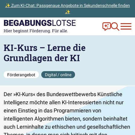
✨ Zum KI-Chat: Passgenaue Angebote in Sekundenschnelle finden
✨
Zum Hauptinhalt der Seite springen
Zur Startseite gehen
Frag Ella!
Zur Ange
KI-Kurs – Lerne die
Grundlagen der KI
Förderangebot
Digital / online
Der »KI-Kurs« des Bundeswettbewerbs Künstliche
Intelligenz möchte allen KI-Interessierten nicht nur
einen Einstieg in das Programmieren von
intelligenten Algorithmen bieten, sondern beinhaltet
auch Lerninhalte zu ethischen und gesellschaftlichen
Themen, in denen man sich kritisch mit den