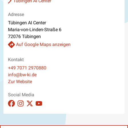
Tübingen AI Center
Adresse
Tübingen AI Center
Maria-von-Linden-Straße 6
72076 Tübingen
Auf Google Maps anzeigen
Kontakt
Telefon
+49 7071 2970880
E-Mail
info@bw-ki.de
Website
Zur Website
Social Media
Auftritt auf Facebook ansehen
Auftritt auf Instagram ansehen
Auftritt auf X_twitter ansehen
Auftritt auf Youtube ansehen