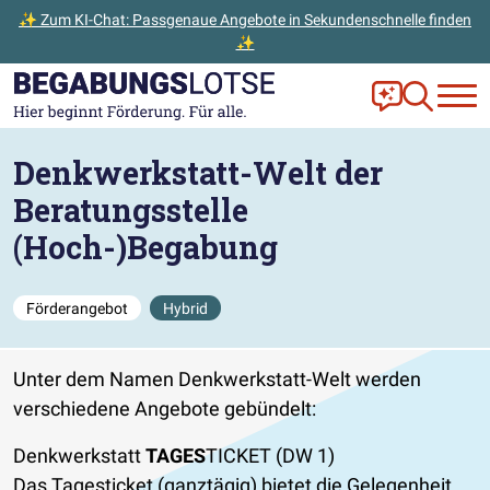
✨ Zum KI-Chat: Passgenaue Angebote in Sekundenschnelle finden
✨
Zum Hauptinhalt der Seite springen
Zur Startseite gehen
Frag Ella!
Zur Ange
Denkwerkstatt-Welt der
Beratungsstelle
(Hoch-)Begabung
Förderangebot
Hybrid
Unter dem Namen Denkwerkstatt-Welt werden
verschiedene Angebote gebündelt:
Denkwerkstatt
TAGES
TICKET (DW 1)
Das Tagesticket (ganztägig) bietet die Gelegenheit,