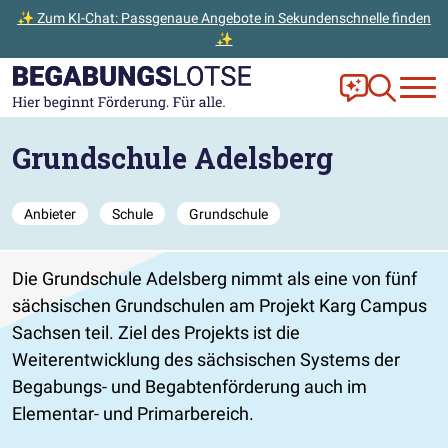
✨ Zum KI-Chat: Passgenaue Angebote in Sekundenschnelle finden
✨
Zum Hauptinhalt der Seite springen
Zur Startseite gehen
Frag Ella!
Zur Ange
Grundschule Adelsberg
Anbieter
Schule
Grundschule
Die Grundschule Adelsberg nimmt als eine von fünf
sächsischen Grundschulen am Projekt Karg Campus
Sachsen teil. Ziel des Projekts ist die
Weiterentwicklung des sächsischen Systems der
Begabungs- und Begabtenförderung auch im
Elementar- und Primarbereich.