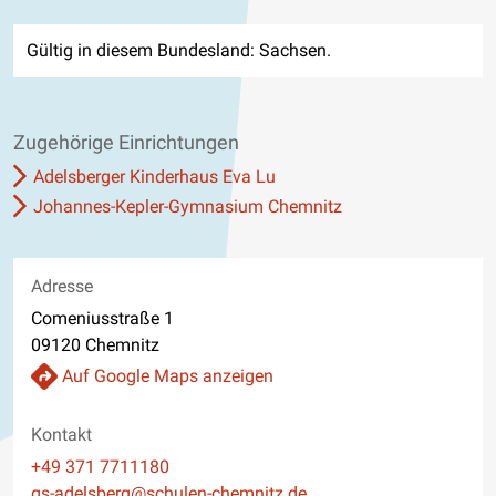
Gültig in diesem Bundesland: Sachsen.
Zugehörige Einrichtungen
Adelsberger Kinderhaus Eva Lu
Johannes-Kepler-Gymnasium Chemnitz
Adresse
Comeniusstraße 1
09120 Chemnitz
Auf Google Maps anzeigen
Kontakt
Telefon
+49 371 7711180
E-Mail
gs-adelsberg@schulen-chemnitz.de