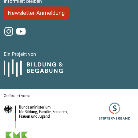
Informiert bleiben
Newsletter-Anmeldung
Instagram
Youtube
Ein Projekt von
Bildung und Begabung
Gefördert von
Bundesministerium für Bildung, Familie, Senioren, Frauen und Jugend
Stifterverband
Kultusministerkonferenz