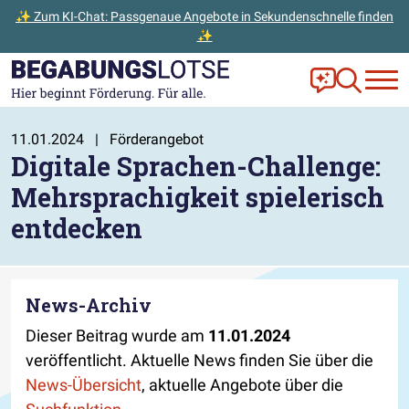
✨ Zum KI-Chat: Passgenaue Angebote in Sekundenschnelle finden
✨
Zum Hauptinhalt der Seite springen
Zur Startseite gehen
Frag Ella!
Zur Ange
11.01.2024
|
Förderangebot
Digitale Sprachen-Challenge:
Mehrsprachigkeit spielerisch
entdecken
News-Archiv
Dieser Beitrag wurde am
11.01.2024
veröffentlicht. Aktuelle News finden Sie über die
News-Übersicht
, aktuelle Angebote über die