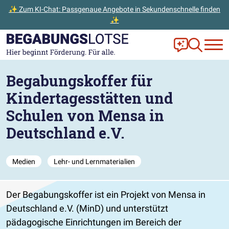
✨ Zum KI-Chat: Passgenaue Angebote in Sekundenschnelle finden
✨
Zum Hauptinhalt der Seite springen
Zur Startseite gehen
Frag Ella!
Zur Ange
Begabungskoffer für
Kindertagesstätten und
Schulen von Mensa in
Deutschland e.V.
Medien
Lehr- und Lernmaterialien
Der Begabungskoffer ist ein Projekt von Mensa in
Deutschland e.V. (MinD) und unterstützt
pädagogische Einrichtungen im Bereich der